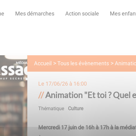
me
Mes démarches
Action sociale
Mes enfan
Tous les évènements
Accueil
Animation
Le
17/06/26 à 16:00
Animation "Et toi ? Quel e
Thématique
Culture
Mercredi 17 juin de 16h à 17h à la méd