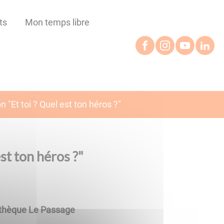
ts
Mon temps libre
 "Et toi ? Quel est ton héros ?"
st ton héros ?"
iathèque Le Passage