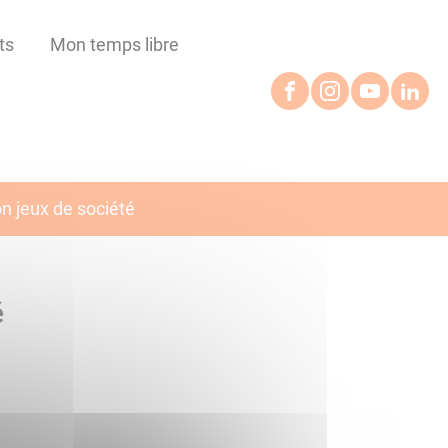
ts
Mon temps libre
n jeux de société
é