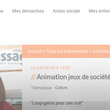
me
Mes démarches
Action sociale
Mes enfan
Tous les évènements
Accueil
Animatio
Le
24/06/26 à 14:00
Animation jeux de sociét
Thématique
Culture
"Loup-garou pour une nuit"