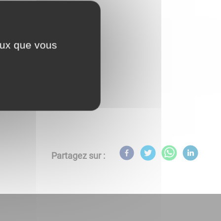
édiathèque Le Passage.
ceux que vous
atheque-auxonne.fr
.
Partagez sur :