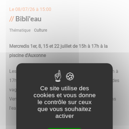
Le
08/07/26 à 15:00
Bibli'eau
Thématique
Culture
Mercredis 1er, 8, 15 et 22 juillet de 15h à 17h à la
piscine d'Auxonne
Les bibliothécaires jettent l'ancre à la piscine de 15h à
17h pour partager avec vous des histoires qui font des
Ce site utilise des
vagues.
cookies et vous donne
Venez profiter d'un moment de lecture les pieds dans
le contrôle sur ceux
l'eau et la tête dans les nuages !
que vous souhaitez
activer