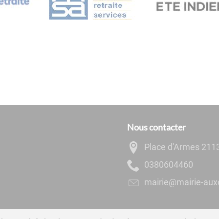
Nous contacter
Place d'Armes 211
0644060830
rf.ennoxua-eiriam