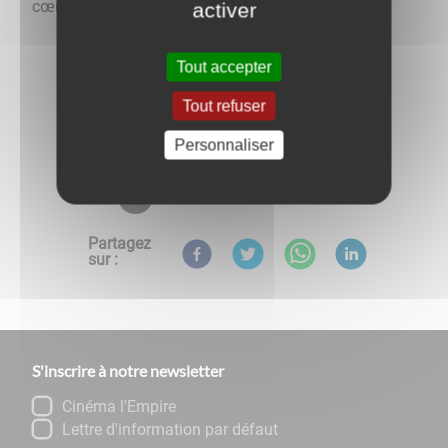
cœur des livres.
activer
Tout accepter
Tout refuser
Personnaliser
Retour aux évènements
Partagez
sur :
S'inscrire à notre newsletter
Cinéma l'Empire
Lettre d'information par défaut