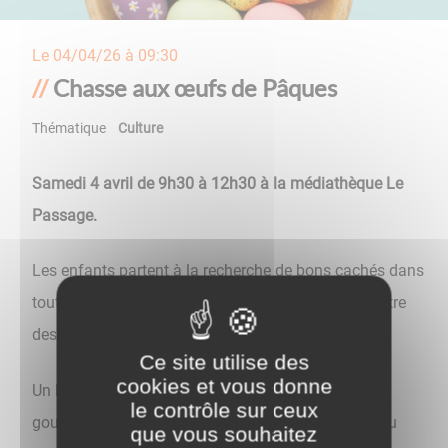
Le
04/04/26 à 09:30
Chasse aux œufs de Pâques
Thématique
Culture
Samedi 4 avril de 9h30 à 12h30 à la médiathèque Le
Passage.
Les enfants partent à la recherche de bons cachés dans
toute la médiathèque, qu'ils pourront échanger contre
des chocolats !
Ce site utilise des
cookies et vous donne
Un lapin de Pâques sera présent pour distribuer les
le contrôle sur ceux
gourmandises et accompagner ce moment festif au
que vous souhaitez