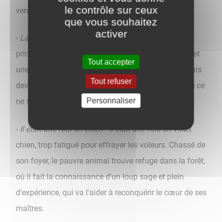
le contrôle sur ceux
venger...
que vous souhaitez
activer
-
La Princesse et l'Ogre
: Un temps admirable, une
princesse insupportable. Une clairière merveilleuse et
Tout accepter
une grotte affreuse. Un ogre l'y invite à déjeuner, mais
Tout refuser
devant sa beauté, se sent embarrassé. A moins que ce
Personnaliser
ne soit l'inverse ?
-
Il était une fois un chien
: Il était une fois un vieux
chien, trop fatigué pour effrayer les voleurs. Chassé de
son foyer, le pauvre animal trouve refuge dans la forêt,
où il fait la connaissance d'un loup sage et plein
d'expérience, qui va l'aider à reconquérir le cœur de ses
maîtres.