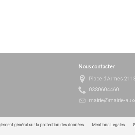
Nous contacter
Place d'Armes 211
0644060830
rf.ennoxua-eiriam
lement général sur la protection des données
Mentions Légales
S