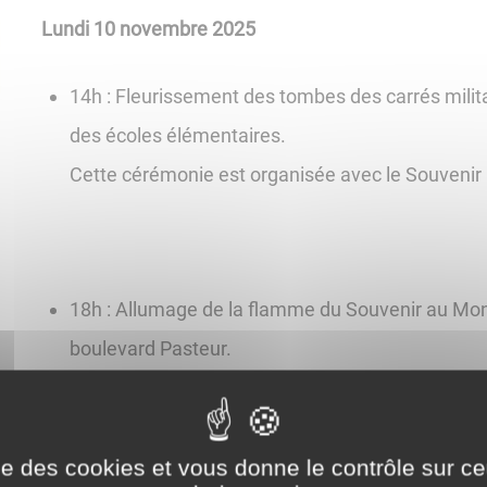
Lundi 10 novembre 2025
14h : Fleurissement des tombes des carrés milit
des écoles élémentaires.
Cette cérémonie est organisée avec le Souvenir
18h : Allumage de la flamme du Souvenir au Mo
boulevard Pasteur.
Mardi 11 novembre 2025
ise des cookies et vous donne le contrôle sur 
11h : Cérémonie de commémoration de la Victoire