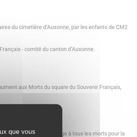
aires du cimetière d’Auxonne, par les enfants de CM2
 Français - comité du canton d’Auxonne.
nument aux Morts du square du Souvenir Français,
ceux que vous
 et de la Paix et hommage à tous les morts pour la