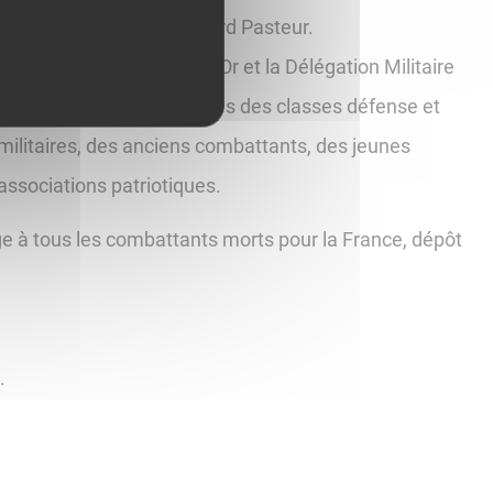
uvenir Français, boulevard Pasteur.
 lycée Prieur de la Côte-d’Or et la Délégation Militaire
 sera guidée par les élèves des classes défense et
 militaires, des anciens combattants, des jeunes
associations patriotiques.
e à tous les combattants morts pour la France, dépôt
.