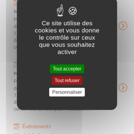
Événements
Marché du dimanche
Producteurs, artisans et créateurs locaux vous
Ce site utilise des
donnent rendez-vous sous les Halles de 9h à
cookies et vous donne
13h.Ce marché est aussi l'occasion de
le contrôle sur ceux
découvrir ou redécouvrir les commerçants du
que vous souhaitez
centre-ville ouverts pour l'occasion. ...
activer
Événements
Tout accepter
Marché du dimanche
Tout refuser
Producteurs, artisans et créateurs locaux vous
donnent rendez-vous sous les Halles de 9h à
Personnaliser
13h.Ce marché est aussi l'occasion de
découvrir ou redécouvrir les commerçants du
centre-ville ouverts pour l'occasion. ...
Événements