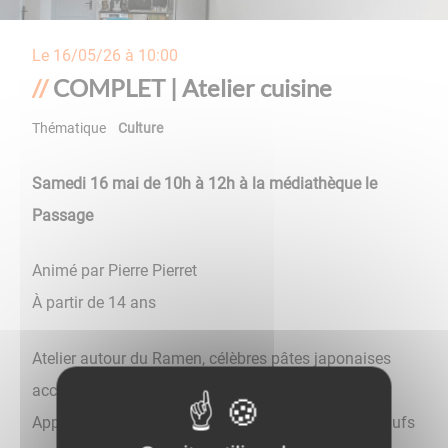
Le
16/05/26 à 10:00
COMPLET | Atelier cuisine
Thématique
Culture
Samedi 16 mai de 10h à 12h à la médiathèque le
Passage
Animé par Pierre Pierret
À partir de 14 ans
Atelier autour du Ramen, célèbres pâtes japonaises
accompagnées d’un bouillon.
Apprenez certaines bases comme le bouillon, les œufs