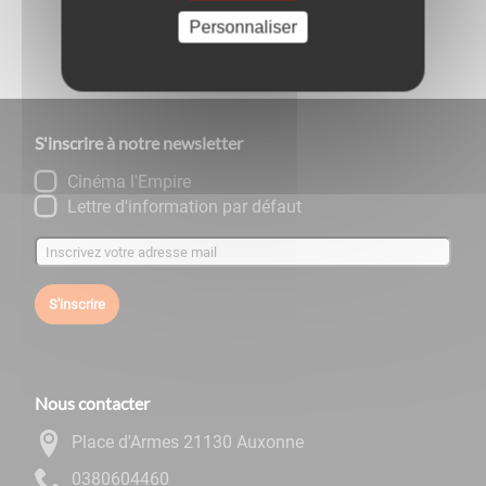
Partagez
sur :
Personnaliser
S'inscrire à notre newsletter
Cinéma l'Empire
Lettre d'information par défaut
S'inscrire
Nous contacter
Place d'Armes 21130 Auxonne
0644060830