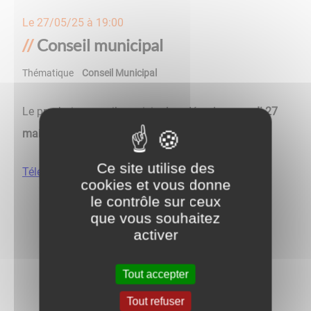
Le
27/05/25 à 19:00
Conseil municipal
Thématique
Conseil Municipal
Le prochain conseil municipal se déroulera
mardi 27
mai à 19h
en salle du conseil municipal.
Ce site utilise des
Téléchargez l'ordre du jour
cookies et vous donne
le contrôle sur ceux
que vous souhaitez
activer
Tout accepter
Retour aux évènements
Tout refuser