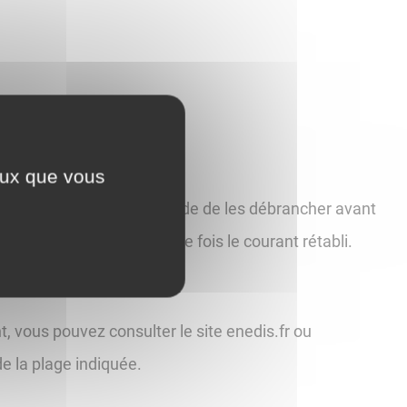
ceux que vous
ensibles, Enedis recommande de les débrancher avant
e ne les rebrancher qu'une fois le courant rétabli.
, vous pouvez consulter le site enedis.fr ou
de la plage indiquée.