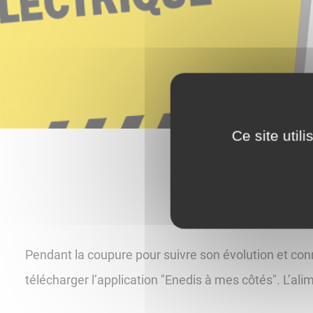
Ce site util
Pendant la coupure pour suivre son évolution et conn
télécharger l’application "Enedis à mes côtés". L’ali