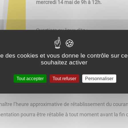
mercredi 14 mai de 9h à 12h.
Quartiers ou lieux-dits :
18 au 38 rue DE LA PETITE PLAINE
ise des cookies et vous donne le contrôle sur 
souhaitez activer
Pour protéger au mieux les appareils s
l'heure de début de coupure indiquée et d
Tout accepter
Tout refuser
Personnaliser
aître l’heure approximative de rétablissement du courant
mentation pourra être rétablie à tout moment avant la fin 