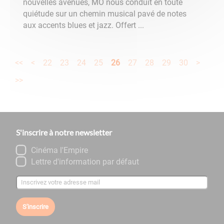
nouvelles avenues, MO nous conduit en toute
quiétude sur un chemin musical pavé de notes
aux accents blues et jazz. Offert ...
<<
<
22
23
24
25
26
27
28
29
30
>
>>
S'inscrire à notre newsletter
Cinéma l'Empire
Lettre d'information par défaut
S'inscrire