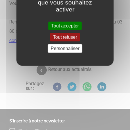
que vous souhaitez
Vous souhaitez louer une parcelle ?
activer
Renseignements auprès des Services Techniques au 03
Tout accepter
80 60 44 70 et sur
www.auxonne.fr/jardins-
Tout refuser
communaux
Personnaliser
Retour aux actualités
Partagez
sur :
S'inscrire à notre newsletter