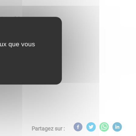
 Vannois)
u Vannois)
ceux que vous
lle du Vannois)
lle du Vannois)
Partagez sur :