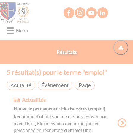
Lien
Lien
Lien
Lien
Panneau de gestion des cookies
d'accès
d'accès
d'accès
d'accès
rapide
rapide
rapide
rapide
au
au
à
au
Menu
menu
contenu
la
pied
principal
recherche
de
page
Résultats
5
résultat(s) pour le terme "
emploi
"
Actualité
Évènement
Page
Actualités
Nouvelle permanence : Flexiservices (emploi)
Reconnue d’utilité sociale et sous convention
avec l’État, Flexiservices accompagne les
personnes en recherche d’emploi.Une