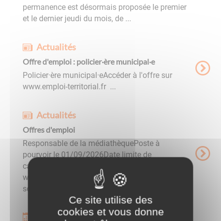
permanence est désormais proposée le premier
et le dernier jeudi du mois, de ...
Actualités
Offre d'emploi : policier·ère municipal·e
Policier·ère municipal·eAccéder à l'offre sur
www.emploi-territorial.fr ...
Actualités
Offres d'emploi
Responsable de la médiathèquePoste à
pourvoir le 01/09/2026Date limite de
candidature : 31/07/2026Accéder à l'offre sur
www.emploi-territorial.fr Assistante
socialePoste à pourvoir le 01/10/2026Date ...
Ce site utilise des
cookies et vous donne
Événements