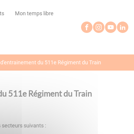
ts
Mon temps libre
 d'entrainement du 511e Régiment du Train
du 511e Régiment du Train
 secteurs suivants :