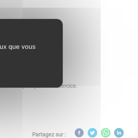
ceux que vous
ueront à pied pour cet exercice.
Partagez sur :