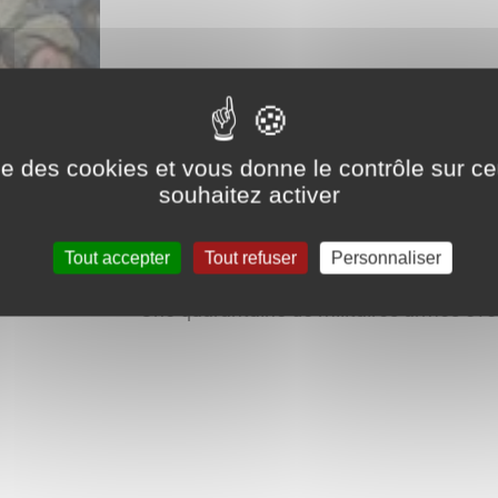
alentours du régiment
port
ise des cookies et vous donne le contrôle sur 
️berges de la Saône
souhaitez activer
place d'Armes
Tout accepter
Tout refuser
Personnaliser
Une quarantaine de militaires armés évol