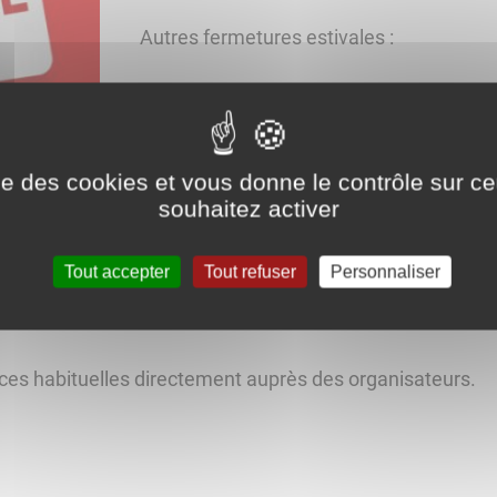
Autres fermetures estivales :
Accueil de la mairie :
les vendredis apr
Archives municipales :
du 20 juillet a
ise des cookies et vous donne le contrôle sur 
Médiathèque Le Passage :
du 4 au 15
souhaitez activer
Cinéma l'Empire
du 31 août au 15 se
Tout accepter
Tout refuser
Personnaliser
nces habituelles directement auprès des organisateurs.