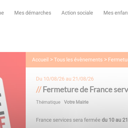
me
Mes démarches
Action sociale
Mes enfan
Tous les évènements
Accueil
Fermetur
Du
10/08/26
au
21/08/26
Fermeture de France serv
Thématique
Votre Mairie
France services sera fermée
du 10 au 21