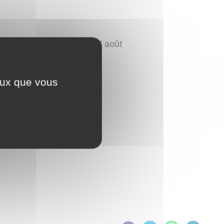
ès-midi du 17 juillet au 14 août
u 7 août
ceux que vous
 août
ptembre