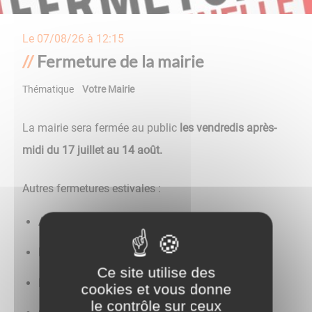
Le
07/08/26 à 12:15
Fermeture de la mairie
Thématique
Votre Mairie
La mairie sera fermée au public
les vendredis après-
midi du 17 juillet au 14 août.
Autres fermetures estivales :
Archives municipales
du 20 juillet au 7 août
Médiathèque Le Passage
du 4 au 15 août
Ce site utilise des
France services
du 10 au 21 août
cookies et vous donne
le contrôle sur ceux