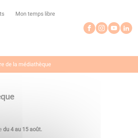
ts
Mon temps libre
re de la médiathèque
èque
ée
du 4 au 15 août.