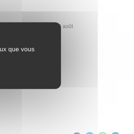
ès-midi du 17 juillet au 14 août
u 7 août
ceux que vous
ptembre