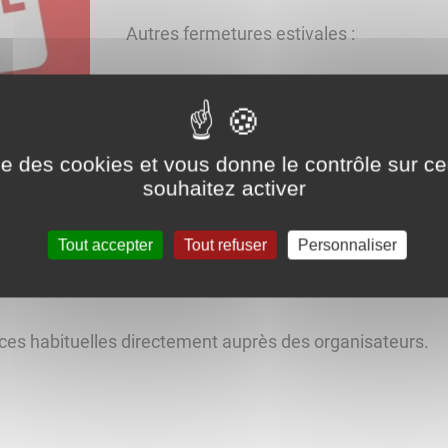
Autres fermetures estivales :
Accueil de la mairie :
les vendredis apr
Archives municipales :
du 20 juillet a
ise des cookies et vous donne le contrôle sur 
France services
du 10 au 21 août
souhaitez activer
Cinéma l'Empire
du 31 août au 15 se
Tout accepter
Tout refuser
Personnaliser
nces habituelles directement auprès des organisateurs.