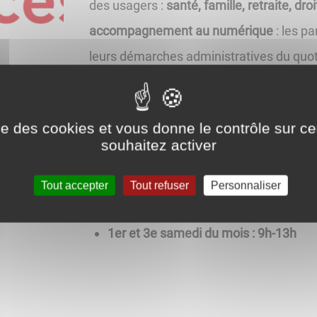
des usagers :
santé, famille, retraite, dr
accompagnement au numérique
: les p
leurs démarches administratives du quoti
totalement
gratuit
.
Horaires d'ouverture :
ise des cookies et vous donne le contrôle sur 
souhaitez activer
lundi, mercredi, vendredi : 9h-13h
Tout accepter
Tout refuser
Personnaliser
mardi, jeudi : 13h-18h30
1er et 3e samedi du mois : 9h-13h