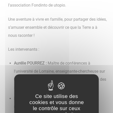
l'association Fondinto de utopio.
Une aventure à vivre en famille, pour partager des idées,
s’amuser ensemble et découvrir ce que la Terre a à
nous raconter !
Les intervenants :
Aurélie POURREZ :
Maître de conférences à
l'université de Lorraine, enseignante-chercheuse sur
la consommation de viande et la contamination des
sols en Guadeloupe
Ce site utilise des
Daniel WIPF :
Professeur des universités,
cookies et vous donne
responsable du groupe de recherche "Santé des
le contrôle sur ceux