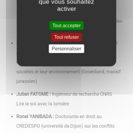
que vous souhaitez
plantes : défenses et mycorhizes" de l’UMR
activer
Agroécologie à l'INRAE de Dijon
Présentation des liens entre champignon et vie des
Tout accepter
sols
Tout refuser
Émilie GAUTHIER :
professeure en archéologie et
Personnaliser
paléoenvironnement à l’Université de Franche-
Comté, chercheuse sur les interactions entre les
sociétés et leur environnement (Groenland, massif
jurassien)
Julien FATOME :
Ingénieur de recherche CNRS
Lire le sol avec la lumière
Ronel YANIBADA :
Doctorante en droit au
CREDESPO (université de Dijon) sur les conflits