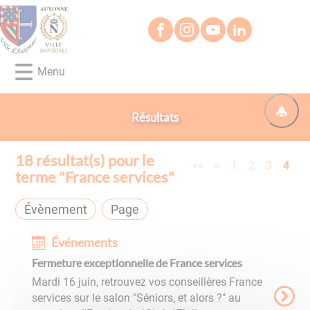
Lien
Lien
Lien
Lien
Panneau de gestion des cookies
d'accès
d'accès
d'accès
d'accès
rapide
rapide
rapide
rapide
au
au
à
au
Menu
menu
contenu
la
pied
principal
recherche
de
page
Résultats
18
résultat(s) pour le
<<
<
1
2
3
4
terme "
France services
"
Évènement
Page
Événements
Fermeture exceptionnelle de France services
Mardi 16 juin, retrouvez vos conseillères France
services sur le salon "Séniors, et alors ?" au