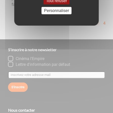
Tout refuser
famille, retraite, ...
Personnaliser
<<
<
1
2
3
4
S'inscrire à notre newsletter
Cinéma l'Empire
Lettre d'information par défaut
S'inscrire
Nous contacter