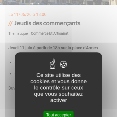
Le
11/06/26 à 18:00
Jeudis des commerçants
Thématique
Commerce Et Artisanat
Jeudi 11 juin à partir de 18h sur la place d'Armes
Défilé de mode par Melle Capucine
Concert de rock par Les Furets Flingueurs
Ce site utilise des
cookies et vous donne
le contrôle sur ceux
Buvette et restauration sur place
que vous souhaitez
activer
Tout accepter