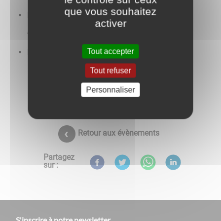
que vous souhaitez
Lecture du discours officiel du Ministère des
activer
Armées,
Tout accepter
Dépôt de gerbe.
Tout refuser
Personnaliser
Retour aux évènements
Partagez
sur :
S'inscrire à notre newsletter