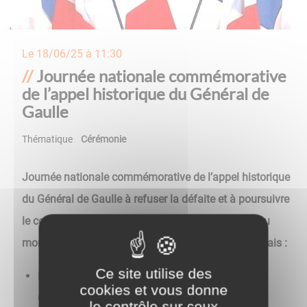
Le
18/06/25 à 11:30
Journée nationale commémorative
de l’appel historique du Général de
Gaulle
Thématique
Cérémonie
Journée nationale commémorative de l’appel historique
du Général de Gaulle à refuser la défaite et à poursuivre
le combat contre l’ennemi mardi 18 juin à 11h30 au
monument aux Morts du square du Souvenir Français :
Ce site utilise des
Lecture du discours de l’Union Nationale des
cookies et vous donne
Combattants,
le contrôle sur ceux