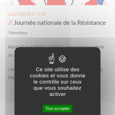
Le
27/05/25 à 11:30
Journée nationale de la Résistance
Thématique
Mardi 27 mai 2025 à 11h30 au monument aux Morts
du square du Souvenir français.
Ce site utilise des
Lecture du discours officiel du Ministère des Armées,
cookies et vous donne
Dépôt de gerbe
le contrôle sur ceux
que vous souhaitez
activer
Tout accepter