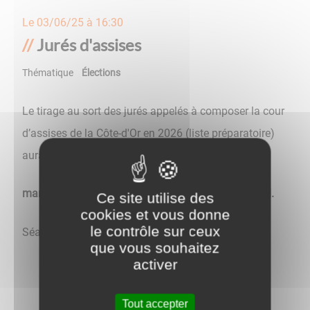
Le
03/06/25 à 16:30
Jurés d'assises
Thématique
Élections
Le tirage au sort des jurés appelés à composer la cour
d’assises de la Côte-d'Or en 2026 (liste préparatoire)
aura lieu :
mardi 3 juin, à 16h30, en salle du conseil municipal.
Ce site utilise des
cookies et vous donne
le contrôle sur ceux
Séance publique
que vous souhaitez
activer
Tout accepter