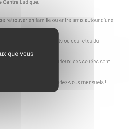
e Centre Ludique.
se retrouver en famille ou entre amis autour d’une
aux plus récents.
en fonction des événements ou des fêtes du
ceux que vous
société ou simplement curieux, ces soirées sont
vous amuser lors de ces rendez-vous mensuels !