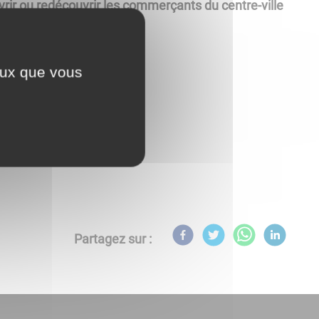
rir ou redécouvrir les commerçants du centre-ville
ceux que vous
 de 5 € par marché.
offert aux exposants.
glement intérieur.
Partagez sur :