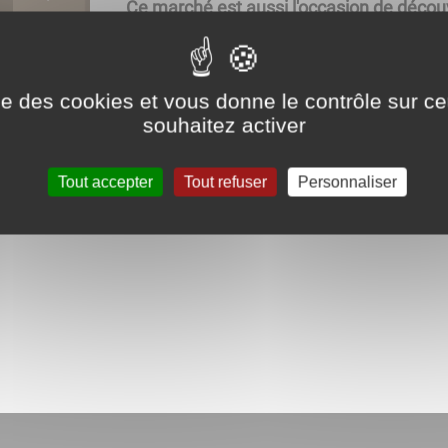
Ce marché est aussi l'occasion de découv
ouverts.
ise des cookies et vous donne le contrôle sur 
Pour les exposants, le droit de place est
souhaitez activer
L'emplacement du dimanche 19 avril est 
Téléchargez
la fiche d’inscription
et le
rè
Tout accepter
Tout refuser
Personnaliser