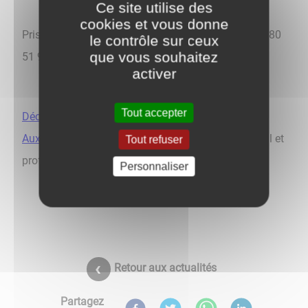
Ce site utilise des
cookies et vous donne
Prise de rendez-vous :
contact@flexiservices.fr
- 03 80
le contrôle sur ceux
que vous souhaitez
51 96 41 / 06 23 21 78 24 -
https//flexiservices.fr
activer
Tout accepter
Découvrez toutes les permanences proposées à
Auxonne
(santé, logement, accompagnement social et
Tout refuser
professionnel, justice, mobilité).
Personnaliser
Retour aux actualités
Partagez