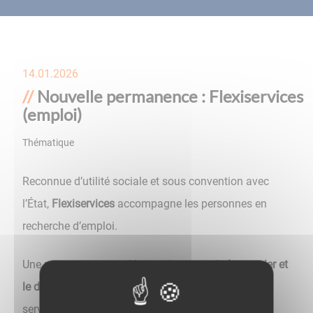
14.01.2026
Nouvelle permanence : Flexiservices
(emploi)
Thématique
Emploi
,
France Services
Reconnue d’utilité sociale et sous convention avec
l’État,
Flexiservices
accompagne les personnes en
recherche d’emploi.
Une permanence est désormais proposée
le premier et
le dernier jeudi du mois, de 9h45 à 12h,
à France
services (2, rue de la Paix).