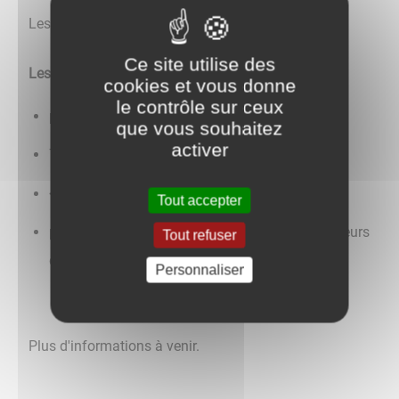
Les scolaires seront accueillis dès le 8 juin.
Ce site utilise des
Les tarifs :
cookies et vous donne
le contrôle sur ceux
plein : 5 €
que vous souhaitez
activer
7-18 ans : 2,50 €
< 7 ans : gratuit
Tout accepter
personnes en situation de handicap et demandeurs
Tout refuser
d'emploi : 3,50 €
Personnaliser
Plus d'informations à venir.