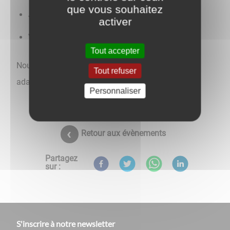
que vous souhaitez
Jeudi de 16h à 19h
activer
Vendredi de 16h à 19h
Tout accepter
Nous remercions
Equalia
et ses salariés pour leur
Tout refuser
adaptabilité et leur réactivité
Personnaliser
Retour aux évènements
Partagez
sur :
S'inscrire à notre newsletter