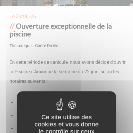
Le
23/06/26
Ouverture exceptionnelle de la
piscine
Thématique
Cadre De Vie
En cette période de canicule, nous avons décidé d'ouvrir
la
Piscine d'Auxonne
la semaine du 22 juin, selon les
horaires suivants :
Lundi de 16h à 19h
Mardi de 16h à 19h
Ce site utilise des
cookies et vous donne
Mercredi de 12h à 18h
le contrôle sur ceux