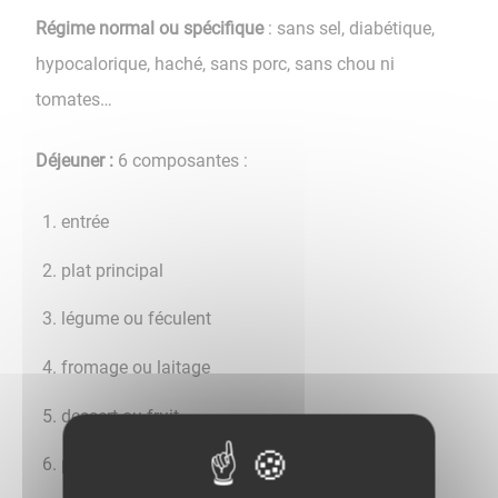
Régime normal ou spécifique
: sans sel, diabétique,
hypocalorique, haché, sans porc, sans chou ni
tomates…
Déjeuner :
6 composantes :
entrée
plat principal
légume ou féculent
fromage ou laitage
dessert ou fruit
petit pain individuel