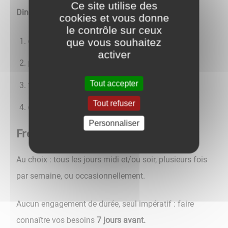
Ce site utilise des
Diner :
3 ou 4 composantes :
cookies et vous donne
le contrôle sur ceux
entrée
(facultatif)
que vous souhaitez
activer
plat complet
Tout accepter
fromage ou laitage
Tout refuser
dessert ou fruit
Personnaliser
Fréquence et durée :
Au choix : tous les jours midi et/ou soir, plusieurs fois
par semaine, ou occasionnellement.
Aucun engagement de durée, seul impératif : faire
connaître vos besoins
7 jours avant.