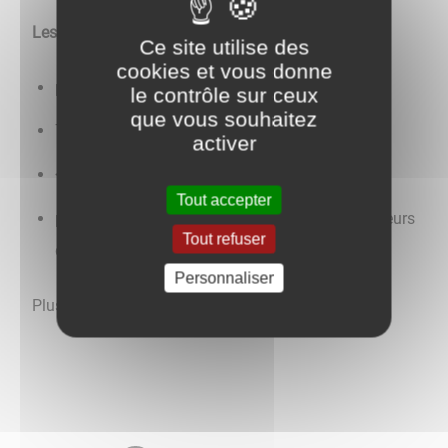
Les tarifs :
Ce site utilise des
cookies et vous donne
plein : 5 €
le contrôle sur ceux
que vous souhaitez
7-18 ans : 2,50 €
activer
< 7 ans : gratuit
Tout accepter
personnes en situation de handicap et demandeurs
Tout refuser
d'emploi : 3,50 €
Personnaliser
Plus d'informations à venir.