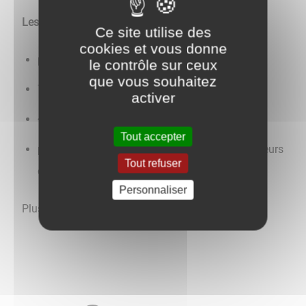
Les tarifs :
Ce site utilise des
cookies et vous donne
plein : 5 €
le contrôle sur ceux
que vous souhaitez
7-18 ans : 2,50 €
activer
< 7 ans : gratuit
Tout accepter
personnes en situation de handicap et demandeurs
Tout refuser
d'emploi : 3,50 €
Personnaliser
Plus d'informations à venir.