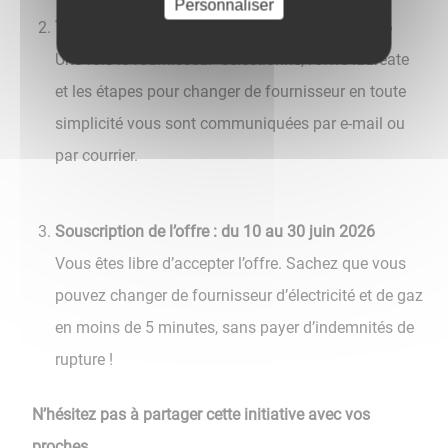
Personnaliser
Transmission de l’offre : à partir du 10 juin 2026
Une fois le fournisseur sélectionné, l’offre lauréate
et les étapes pour changer de fournisseur en toute
simplicité vous sont communiquées par e-mail ou
par courrier.
Souscription de l’offre : du 10 au 30 juin 2026
Vous êtes libre d’accepter l’offre. Sachez que vous
pouvez changer de fournisseur d’électricité et de gaz
en moins de 5 minutes, sans payer d’indemnités de
rupture !
N’hésitez pas à partager cette initiative avec vos
proches.