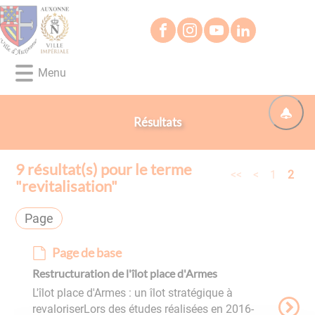
Lien
Lien
Lien
Lien
Panneau de gestion des cookies
d'accès
d'accès
d'accès
d'accès
rapide
rapide
rapide
rapide
au
au
à
au
Menu
menu
contenu
la
pied
principal
recherche
de
page
Résultats
9
résultat(s) pour le terme
<<
<
1
2
"
revitalisation
"
Page
Page de base
Restructuration de l'îlot place d'Armes
L'îlot place d'Armes : un îlot stratégique à
revaloriserLors des études réalisées en 2016-