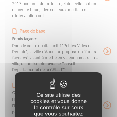
2017 pour construire le projet de revitalisation
du centre-bourg, des secteurs prioritaires
d’intervention ont ...
Page de base
Fonds façades
Dans le cadre du dispositif "Petites Villes de
Demain", la ville d'Auxonne propose un "fonds
façades" visant à mettre en valeur son cœur de
ville, en partenariat avec le Conseil
Départemental de la Côte-d’Or ...
Page de base
OPAH-RU
Ce site utilise des
Une Opération Programmée d’Amélioration de
cookies et vous donne
l’Habitat de Renouvellement Urbain (OPAH-RU)
le contrôle sur ceux
permet notamment d’accompagner les
que vous souhaitez