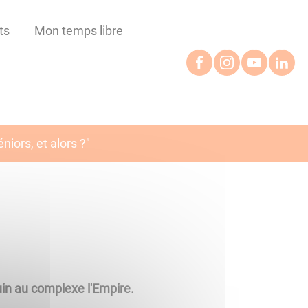
ts
Mon temps libre
niors, et alors ?"
uin au complexe l'Empire.