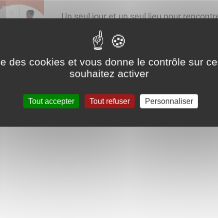
Un seul jour et un seul lieu pour rencontr
santé, de la mobilité, du sport...
ise des cookies et vous donne le contrôle sur 
Entrée gratuite, salon ouvert à tous.
souhaitez activer
Buvette et restauration sur place.
Tout accepter
Tout refuser
Personnaliser
Consultez la liste des exposants et des 