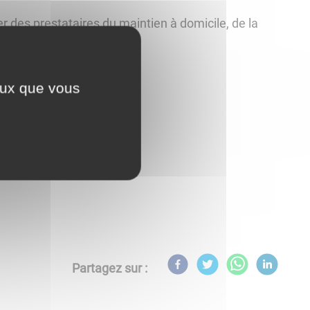
er des prestataires du maintien à domicile, de la
ceux que vous
animations
Partagez sur :