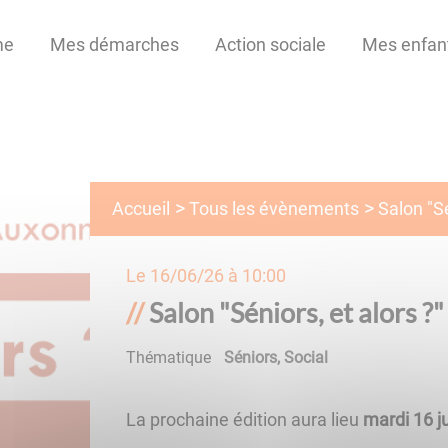
me
Mes démarches
Action sociale
Mes enfan
Tous les évènements
Accueil
Salon "Sé
Le
16/06/26 à 10:00
Salon "Séniors, et alors ?"
Thématique
Séniors
,
Social
La prochaine édition aura lieu
mardi 16 j