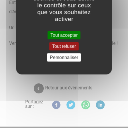
Entrée gratuite, offerte par l’Office de la Culture
le contrôle sur ceux
que vous souhaitez
d’Auxonne.
activer
Un goûter sera offert par la Ville.
Tout accepter
Venez nombreux partager la féerie de Noël en famille !
Tout refuser
Personnaliser
Retour aux évènements
Partagez
sur :