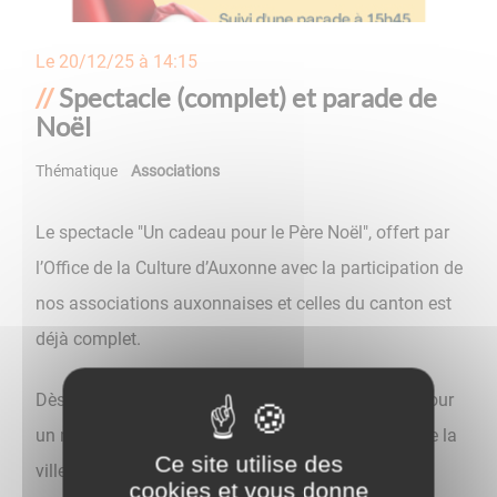
Le
20/12/25 à 14:15
Spectacle (complet) et parade de
Noël
Thématique
Associations
Le spectacle "Un cadeau pour le Père Noël", offert par
l’Office de la Culture d’Auxonne avec la participation de
nos associations auxonnaises et celles du canton est
déjà complet.
Dès 15h45, retrouvez une grande parade de Noël pour
un moment magique et chaleureux dans les rues de la
Ce site utilise des
ville.
cookies et vous donne