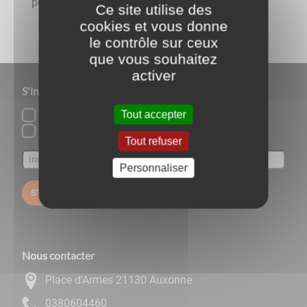
permet de :proposer ...
Ce site utilise des
cookies et vous donne
le contrôle sur ceux
que vous souhaitez
activer
S'inscrire à notre newsletter
Tout accepter
Cinéma l'Empire
Lettre d'information par défaut
Tout refuser
Personnaliser
S'inscrire
Nous contacter
Place d'Armes 21130 Auxonne
0644060830