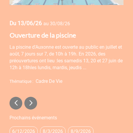
Du
04/08/26
Du
au
15/08/26
Fermeture de la médiathèque
Fer
t et
La médiathèque Le Passage sera fermée du 4 au 15
Fran
août.Autres fermetures estivales :Accueil de la mairie :
ferm
in de
les vendredis après-midi du 17 juillet au 14
vend
aoûtArchives municipales : du 20 juillet au 7
muni
aoûtFrance ...
Thém
Votre Mairie
Thématique :
Prochains événements
6/12/2026
8/3/2026
8/9/2026