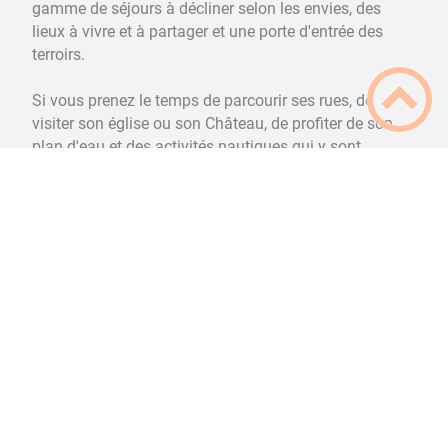
gamme de séjours à décliner selon les envies, des
lieux à vivre et à partager et une porte d'entrée des
terroirs.
Si vous prenez le temps de parcourir ses rues, de
visiter son église ou son Château, de profiter de son
plan d'eau et des activités nautiques qui y sont
proposées, alors notre ville saura vous séduire et vous
Accès direct
Voir
→
donnera, si vous êtes de passage, l'envie d'y revenir, ou
X
d'y rester...Abonnez-vous aux notifications de ce site
Internet pour rester informés des dernières actualités
en cliquant sur la cloche en haut à droite de l'image ci-
dessus
(voir les notifications précédentes ici).
Partenaires
Réunions
Carte
Listes
du conseil
d'identité
électorales
municipal
/
passeport