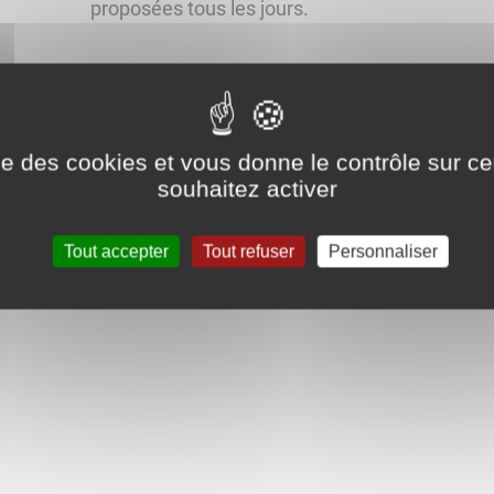
proposées tous les jours.
Prise de RDV obligatoire :
au 03.80.59.80.80
ise des cookies et vous donne le contrôle sur 
au 3624
souhaitez activer
sur
https://rdvasos.fr
Tout accepter
Tout refuser
Personnaliser
ou en composant le 15