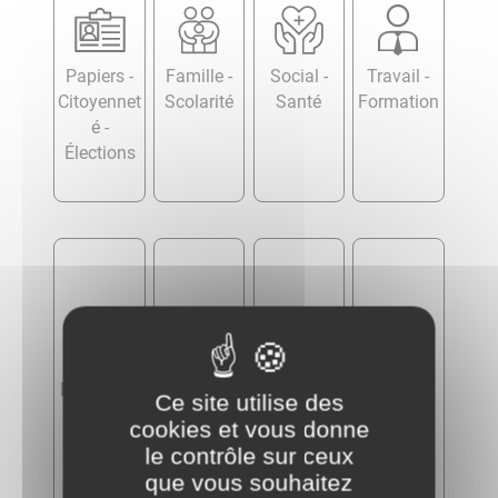
Papiers -
Famille -
Social -
Travail -
Citoyennet
Scolarité
Santé
Formation
é -
Élections
Logement
Transports
Argent -
Justice
Ce site utilise des
- Mobilité
Impôts -
cookies et vous donne
Consomm
le contrôle sur ceux
ation
que vous souhaitez