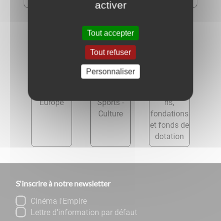
activer
Tout accepter
Tout refuser
Personnaliser
Étranger -
Loisirs -
Associatio
Europe
Sports -
ns,
Culture
fondations
et fonds de
dotation
S'inscrire à notre newsletter
Cinéma l'Empire
Lettre d'information par défaut