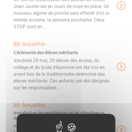
Jean Jaurès est en cours de mise en place. Un
nouveau régime de priorité sera effectif d'ici la
rentrée scolaire, la semaine prochaine. Deux
STOP sont en ...
Actualités
Cérémonie des élèves méritants
Vendredi 29 mai, 29 élèves des écoles, du
collège et du lycée d'Auxonne ont été mis en
avant lors de la traditionnelle cérémonie des
élèves méritants. Ces enfants ont été désignés
par les responsables ...
Actualités
Installation de ventilateurs et de climatiseurs
dans les écoles
Au mois de mai, le conseil municipal a voté