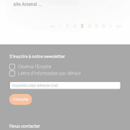
site Arsenal ...
<<
<
1
2
3
4
5
6
>
>>
S'inscrire à notre newsletter
Cinéma l'Empire
Lettre d'information par défaut
S'inscrire
Nous contacter