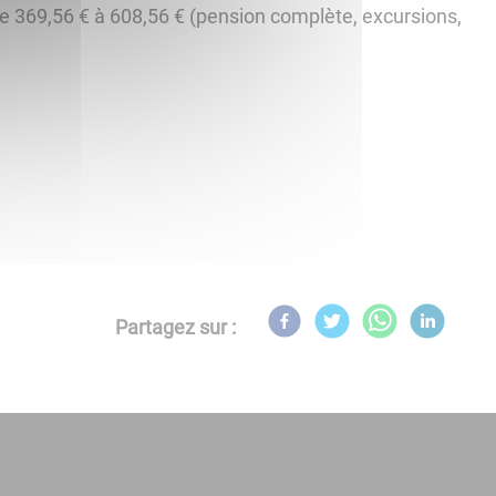
de 369,56 € à 608,56 € (pension complète, excursions,
Partagez sur :