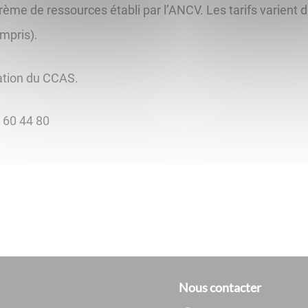
rème de ressources établi par l’ANCV. Les tarifs varient 
ompris).
tration du CCAS.
0 60 44 80
Nous contacter