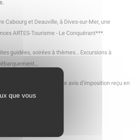
e.
re Cabourg et Deauville, à Dives-sur-Mer, une
cances ARTES-Tourisme - Le Conquérant***.
ites guidées, soirées à thèmes… Excursions à
u débarquement…
26 juin midi, muni·e de votre avis d’imposition reçu en
atif d’identité.
ceux que vous