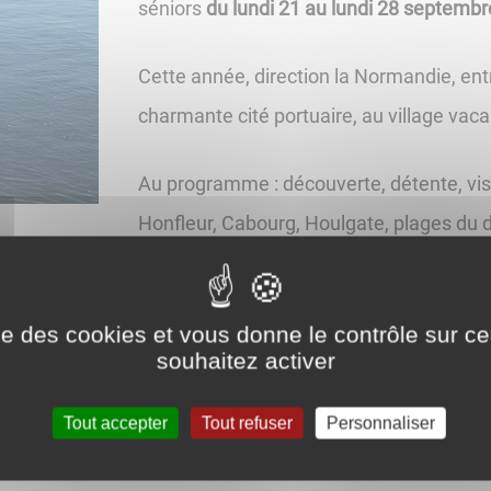
séniors
du lundi 21 au lundi 28 septembr
Cette année, direction la Normandie, ent
charmante cité portuaire, au village va
Au programme : découverte, détente, vis
Honfleur, Cabourg, Houlgate, plages d
Inscriptions à l’accueil du CCAS du 8 au 
2025 sur les revenus 2024 et d’un justific
ise des cookies et vous donne le contrôle sur 
souhaitez activer
Tout accepter
Tout refuser
Personnaliser