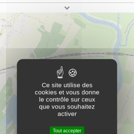
Cinéma l'Empire
PLUS D'INFOS
Jardins de l'Hôtel de Ville (accès par le boulevard
Pasteur)
21130
Auxonne
rf.ennoxua-eiriam@eripme.amenic
culture
Collège La Croix des Sarrasins
PLUS D'INFOS
Ce site utilise des
scolaire
cookies et vous donne
le contrôle sur ceux
que vous souhaitez
École élémentaire Jean Jaurès
PLUS D'INFOS
activer
scolaire
Tout accepter