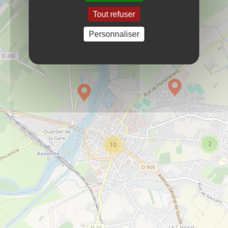
École élémentaire Jean Moulin
PLUS D'INFOS
Tout refuser
scolaire
Personnaliser
École maternelle Malmanche
PLUS D'INFOS
scolaire
École maternelle Pierre Cahuet
PLUS D'INFOS
scolaire
2
10
École maternelle Prieur
PLUS D'INFOS
scolaire
France services
PLUS D'INFOS
France services