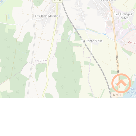
Lycée Prieur de la Côte d'Or
PLUS D'INFOS
scolaire
Mairie
PLUS D'INFOS
Place d'Armes
21130
Auxonne
rf.ennoxua-eiriam@eiriam
06 44 06 08 30
Médiathèque Le Passage
PLUS D'INFOS
72 rue Antoine Masson
21130
Auxonne
rf.ennoxua-eiriam@euqehtaidem
76 44 06 08 30