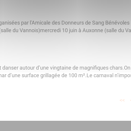
rganisées par l'Amicale des Donneurs de Sang Bénévoles
salle du Vannois)mercredi 10 juin à Auxonne (salle du Va
 danser autour d’une vingtaine de magnifiques chars.On 
char d’une surface grillagée de 100 m².Le carnaval n’imp
<<