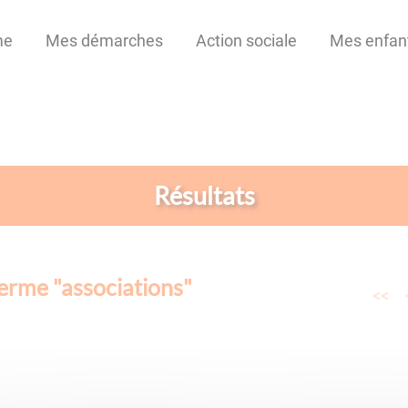
me
Mes démarches
Action sociale
Mes enfan
Résultats
terme "
associations
"
<<