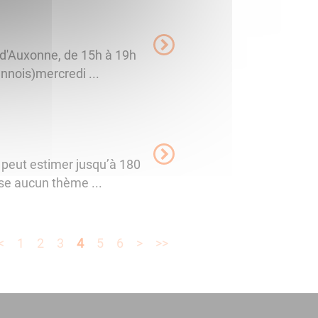
 d'Auxonne, de 15h à 19h
nnois)mercredi ...
peut estimer jusqu’à 180
ose aucun thème ...
<
1
2
3
4
5
6
>
>>