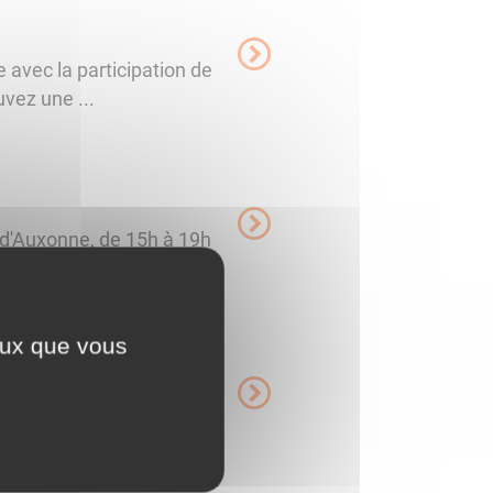
e avec la participation de
vez une ...
 d'Auxonne, de 15h à 19h
 Vannois)mercredi ...
ceux que vous
 d'Auxonne, de 15h à 19h
nnois)mercredi ...