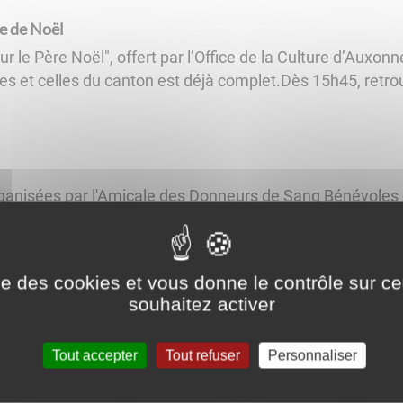
e de Noël
 le Père Noël", offert par l’Office de la Culture d’Auxonn
s et celles du canton est déjà complet.Dès 15h45, retrou
rganisées par l'Amicale des Donneurs de Sang Bénévoles
ne (salle du Vannois)mercredi 4 mars à Auxonne (salle du
ise des cookies et vous donne le contrôle sur 
souhaitez activer
rganisées par l'Amicale des Donneurs de Sang Bénévoles
Tout accepter
Tout refuser
Personnaliser
(salle du Vannois)mercredi 6 mai à Auxonne (salle du Va