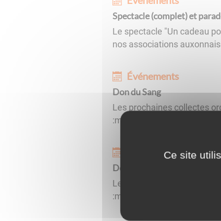
Événements
Spectacle (complet) et parad
Le spectacle "Un cadeau pour
nos associations auxonnaise
Événements
Don du Sang
Les prochaines collectes o
:mercredi 7 janvier à Auxon
Événements
Ce site util
Don du Sang
Les prochaines collectes o
:mercredi 4 mars à Auxonne 