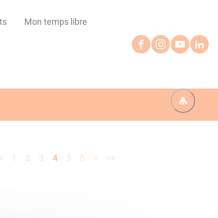
ts
Mon temps libre
<
1
2
3
4
5
6
>
>>