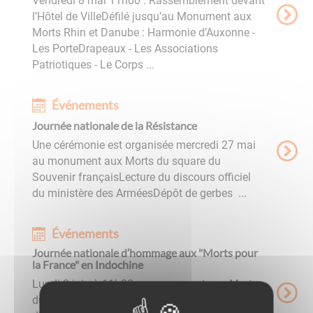
Vendredi 8 mai 11h00 : Rassemblement devant
l’Hôtel de VilleDéfilé jusqu’au Monument aux
Morts Rhin et Danube : Harmonie d’Auxonne -
Les PorteDrapeaux - Les Associations
Patriotiques - Le Corps ...
Événements
Journée nationale de la Résistance
Une cérémonie est organisée mercredi 27 mai
au monument aux Morts du square du
Souvenir françaisLecture du discours officiel
du ministère des ArméesDépôt de gerbes ...
Événements
Journée nationale d’hommage aux "Morts pour
la France" en Indochine
Lundi 8 juin à 11h30 au monument aux Morts
du square du Souvenir FrançaisLecture du