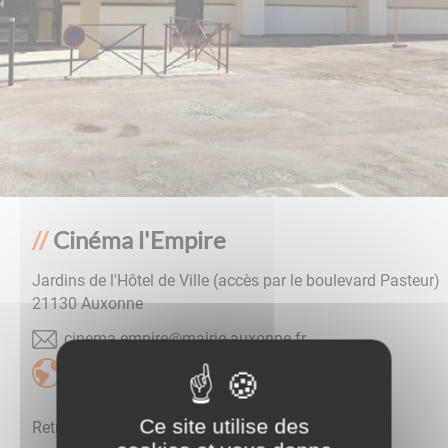
Cinéma l'Empire
Jardins de l'Hôtel de Ville (accès par le boulevard Pasteur)
21130
Auxonne
rf.ennoxua-eiriam@eripme.amenic
Page Facebook @Cinéma Empire Auxonne
Ce site utilise des
Retrouvez le programme sur la page Facebook du