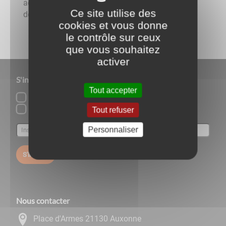
activement à la vie de la commune. Pour cela,
Ce site utilise des
des conseils de ...
cookies et vous donne
le contrôle sur ceux
que vous souhaitez
activer
S'inscrire à notre newsletter
Tout accepter
Cinéma l'Empire
Lettre d'information par défaut
Tout refuser
Personnaliser
S'inscrire
Nous contacter
Place d'Armes 21130 Auxonne