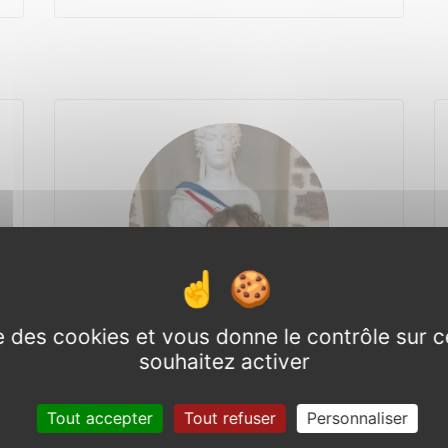
ise des cookies et vous donne le contrôle sur 
souhaitez activer
Tout accepter
Tout refuser
Personnaliser
Shun Guyot